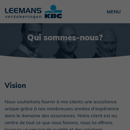
Particuliers
Qui sommes-nous?
Entrepreneurs
Associations
Qui sommes-nous ?
News
Vision
Postes vacants
Contact
Nous souhaitons fournir à nos clients une assistance
unique grâce à nos nombreuses années d'expérience
Sinistre ?
dans le domaine des assurances. Notre client est au
centre de tout ce que nous faisons, nous lui offrons
NL
FR
EN
toujours un service de qualité et des solutions