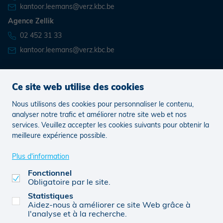
kantoor.leemans@verz.kbc.be
Agence Zellik
02 452 31 33
kantoor.leemans@verz.kbc.be
Ce site web utilise des cookies
News
Postes vacants
Nous utilisons des cookies pour personnaliser le contenu,
analyser notre trafic et améliorer notre site web et nos
services. Veuillez accepter les cookies suivants pour obtenir la
Legal
Complaints
Préférences de cookies
meilleure expérience possible.
Plus d'information
Fonctionnel
0752.784.633
© CBC 2026
Site web par FW4
Obligatoire par le site.
Statistiques
Aidez-nous à améliorer ce site Web grâce à
l'analyse et à la recherche.
Leemans Verzekeringen BV (0752.784.633), agent lié