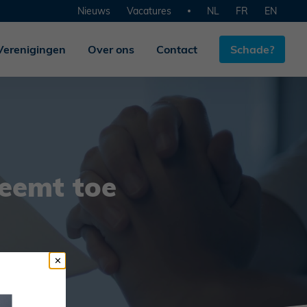
Nieuws
Vacatures
NL
FR
EN
Verenigingen
Over ons
Contact
Schade?
eemt toe