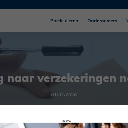
Particulieren
Ondernemers
g naar verzekeringen n
01/02/2026