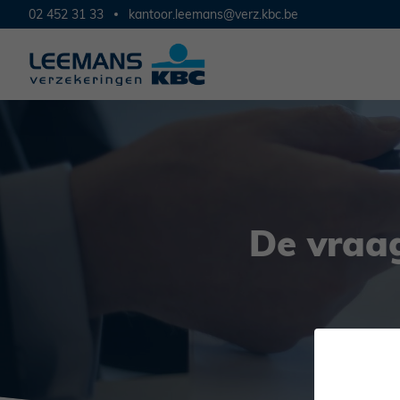
02 452 31 33
kantoor.leemans@verz.kbc.be
De vraa