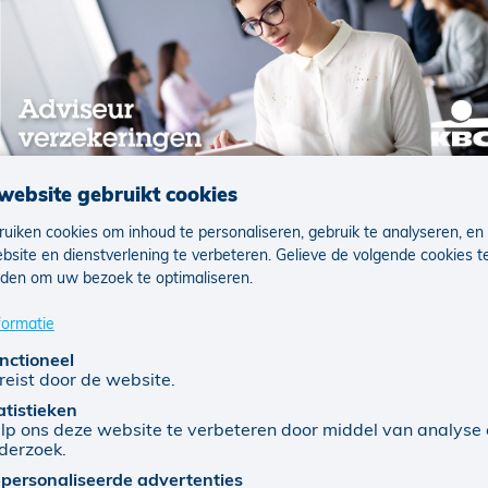
r verzekeringen neemt
website gebruikt cookies
uiken cookies om inhoud te personaliseren, gebruik te analyseren, en
bsite en dienstverlening te verbeteren. Gelieve de volgende cookies t
den om uw bezoek te optimaliseren.
t al enkele jaren gestaag toenemen. Steeds meer gezinnen e
n plaats van pas te reageren als er iets misloopt. De groei in
formatie
nten bewuster bezig zijn met hun financiële bescherming op l
nctioneel
reist door de website.
dan bijvoorbeeld om de autoverzekering, de woningverzekeri
atistieken
verzekering. Mensen willen zich beschermen tegen onverwach
lp ons deze website te verbeteren door middel van analyse
derzoek.
eep. Ook bij levensverzekeringen merken we een stijgende i
personaliseerde advertenties
 of om extra kapitaal op te bouwen voor later.