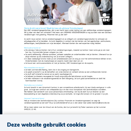
Werken in ons agentschap? Wij werven aan!
Meer info
Kantoor Asse
02 452 31 33
kantoor.leemans@verz.kbc.be
Kantoor Zellik
02 452 31 33
kantoor.leemans@verz.kbc.be
Deze website gebruikt cookies