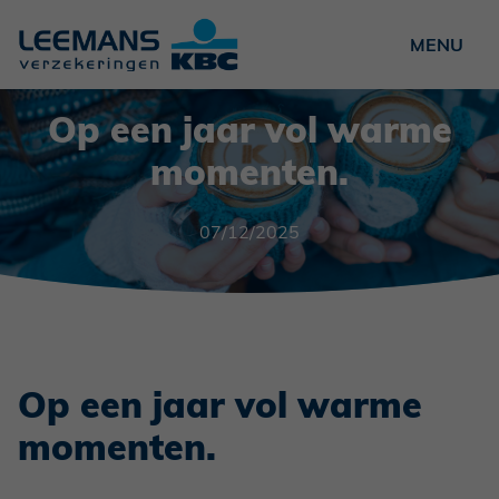
Particulieren
Op een jaar vol warme
Ondernemers
momenten.
Verenigingen
07/12/2025
Over ons
Nieuws
Vacatures
Contact
Op een jaar vol warme
Schade?
momenten.
NL
FR
EN