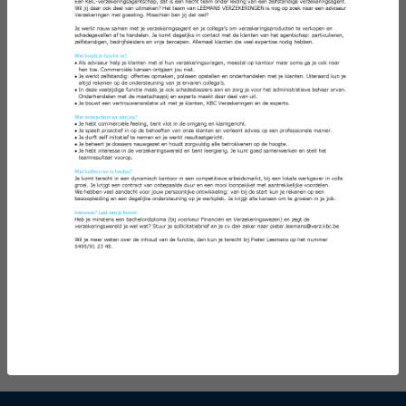
Wat 2026 ook brengt, bij KBC staan we alvast klaar
om met je mee te gaan. Zo maken we samen
van elke dag iets bijzonders.
Beste wensen!
Deze pagina delen: