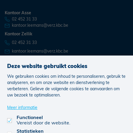
Kantoor Asse
02 452 31 33
kantoor.leemans@verz.kbc.be
Kantoor Zellik
02 452 31 33
kantoor.leemans@verz.kbc.be
Deze website gebruikt cookies
We gebruiken cookies om inhoud te personaliseren, gebruik te
Nieuws
Vacatures
analyseren, en om onze website en dienstverlening te
verbeteren. Gelieve de volgende cookies te aanvaarden om
uw bezoek te optimaliseren.
Juridisch
Klachten
Cookie voorkeuren aanpassen
Meer informatie
Functioneel
Vereist door de website.
0752.784.633
© KBC 2026
Website door FW4
Statistieken