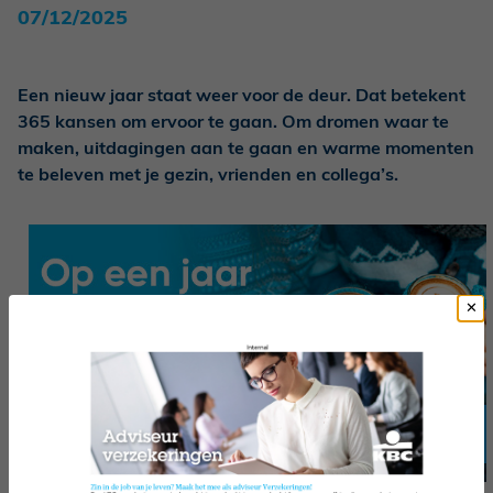
07/12/2025
Een nieuw jaar staat weer voor de deur. Dat betekent
365 kansen om ervoor te gaan. Om dromen waar te
maken, uitdagingen aan te gaan en warme momenten
te beleven met je gezin, vrienden en collega’s.