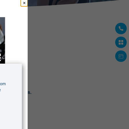
n
 om
e
 belangrijk is.