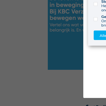
St
He
on
Ge
On
br
All