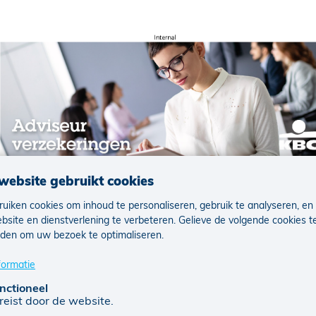
s over je verzekeringe
website gebruikt cookies
uiken cookies om inhoud te personaliseren, gebruik te analyseren, en
bsite en dienstverlening te verbeteren. Gelieve de volgende cookies t
t ons praten over jouw verzekeringen en over wat voor jou
den om uw bezoek te optimaliseren.
e goed beschermd blijft, wat er ook beweegt.
formatie
nctioneel
reist door de website.