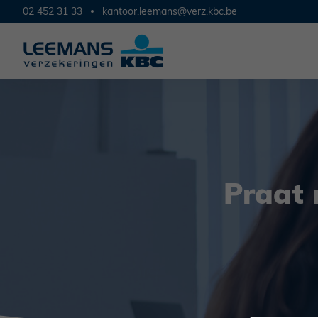
02 452 31 33
kantoor.leemans@verz.kbc.be
Praat 