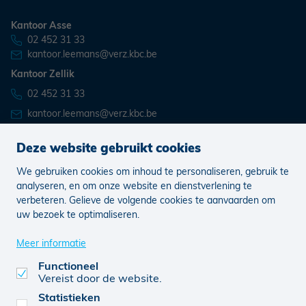
Kantoor Asse
02 452 31 33
kantoor.leemans@verz.kbc.be
Kantoor Zellik
02 452 31 33
kantoor.leemans@verz.kbc.be
Deze website gebruikt cookies
We gebruiken cookies om inhoud te personaliseren, gebruik te
Nieuws
Vacatures
analyseren, en om onze website en dienstverlening te
verbeteren. Gelieve de volgende cookies te aanvaarden om
uw bezoek te optimaliseren.
Juridisch
Klachten
Cookie voorkeuren aanpassen
Meer informatie
Functioneel
Vereist door de website.
0752.784.633
© KBC 2026
Website door FW4
Statistieken