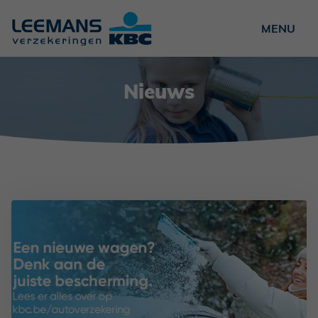
Particulieren
Nieuws
Ondernemers
Verenigingen
Over ons
Nieuws
Vacatures
Contact
Schade?
NL
FR
EN