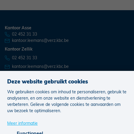
Kantoor Asse
02 452 31 33
kantoor.leemans@verz.kbc.be
Kantoor Zellik
02 452 31 33
kantoor.leemans@verz.kbc.be
Deze website gebruikt cookies
We gebruiken cookies om inhoud te personaliseren, gebruik te
Nieuws
Vacatures
analyseren, en om onze website en dienstverlening te
verbeteren. Gelieve de volgende cookies te aanvaarden om
uw bezoek te optimaliseren.
Juridisch
Klachten
Cookie voorkeuren aanpassen
Meer informatie
Functioneel