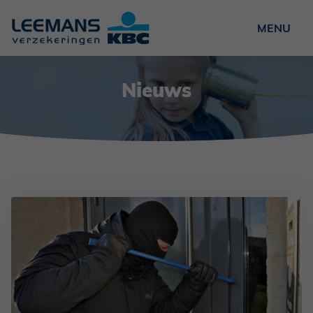
Particulieren
Nieuws
Ondernemers
Verenigingen
Over ons
Nieuws
Vacatures
Contact
Schade?
NL
FR
EN