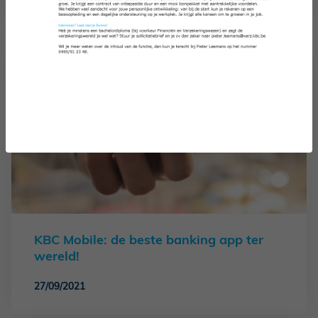
KBC Mobile: de beste banking app ter
wereld!
27/09/2021